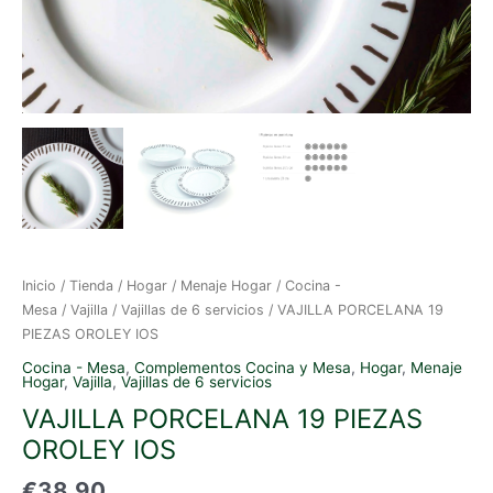
Inicio
/
Tienda
/
Hogar
/
Menaje Hogar
/
Cocina -
Mesa
/
Vajilla
/
Vajillas de 6 servicios
/ VAJILLA PORCELANA 19
PIEZAS OROLEY IOS
Cocina - Mesa
,
Complementos Cocina y Mesa
,
Hogar
,
Menaje
Hogar
,
Vajilla
,
Vajillas de 6 servicios
VAJILLA PORCELANA 19 PIEZAS
OROLEY IOS
€
38.90