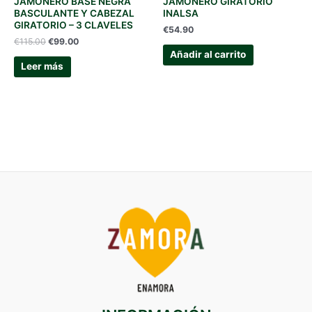
JAMONERO BASE NEGRA
JAMONERO GIRATORIO
BASCULANTE Y CABEZAL
INALSA
GIRATORIO – 3 CLAVELES
€
54.90
El
El
€
115.00
€
99.00
precio
precio
Añadir al carrito
original
actual
Leer más
era:
es:
€115.00.
€99.00.