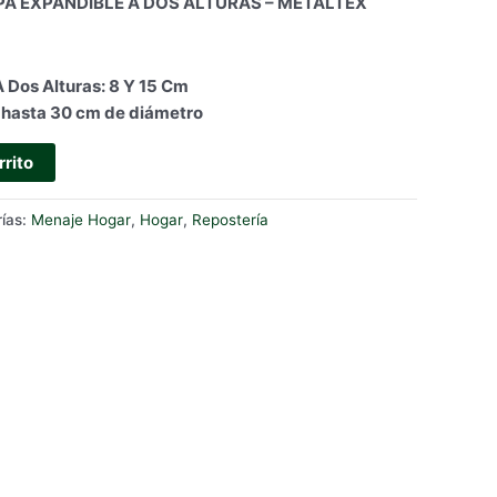
A EXPANDIBLE A DOS ALTURAS – METALTEX
 Dos Alturas: 8 Y 15 Cm
s hasta 30 cm de diámetro
rrito
ías:
Menaje Hogar
,
Hogar
,
Repostería