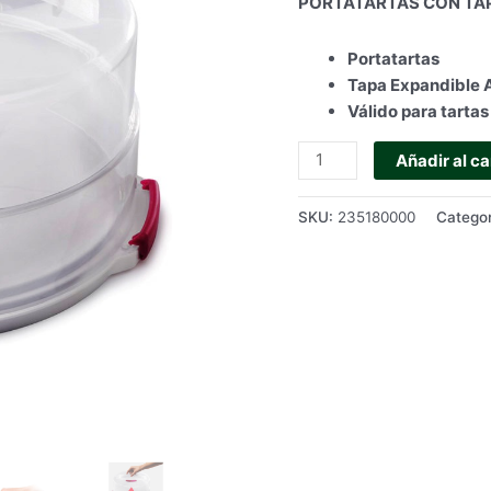
PORTATARTAS CON TAP
Portatartas
Tapa Expandible A
Válido para tarta
PORTATARTAS
Añadir al ca
CON
TAPA
SKU:
235180000
Categor
EXPANDIBLE
A
DOS
ALTURAS
-
METALTEX
cantidad