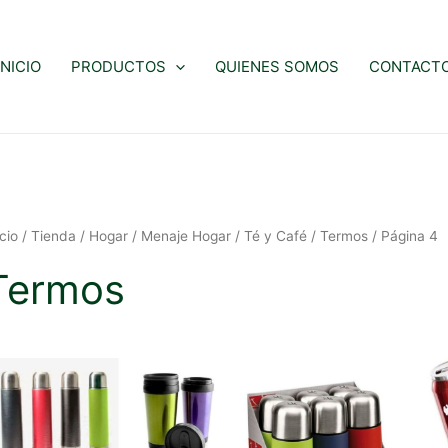
INICIO
PRODUCTOS
QUIENES SOMOS
CONTACT
icio
/
Tienda
/
Hogar
/
Menaje Hogar
/
Té y Café
/
Termos
/ Página 4
Termos