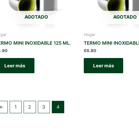
AGOTADO
AGOTADO
gar
Hogar
ERMO MINI INOXIDABLE 125 ML.
TERMO MINI INOXIDABL
5.90
€
6.80
Leer más
Leer más
←
1
2
3
4