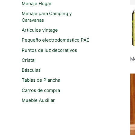
i
i
Menaje Hogar
r
o
o
Menaje para Camping y
:
Caravanas
m
m
í
á
Artículos vintage
n
x
Pequeño electrodoméstico PAE
i
i
Puntos de luz decorativos
m
m
Mo
Cristal
o
o
Básculas
Tablas de Plancha
Carros de compra
Mueble Auxiliar