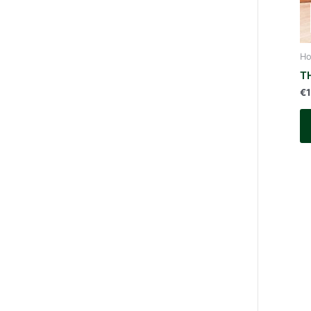
Ho
T
€