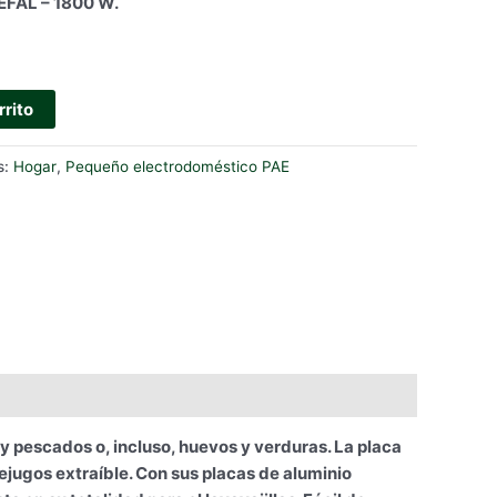
FAL – 1800 W.
rrito
s:
Hogar
,
Pequeño electrodoméstico PAE
pescados o, incluso, huevos y verduras. La placa
ejugos extraíble. Con sus placas de aluminio