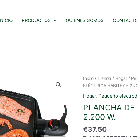
INICIO
PRODUCTOS
QUIENES SOMOS
CONTACT
Inicio
/
Tienda
/
Hogar
/
Pe
ELÉCTRICA HABITEX – 2.2
Hogar
,
Pequeño electro
PLANCHA DE 
2.200 W.
€
37.50