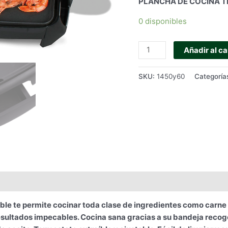
PLANCHA DE COCINA TE
0 disponibles
PLANCHA
Añadir al ca
DE
ASAR
SKU:
1450y60
Categoría
ELÉCTRICA
HABITEX
-
2.200
W.
cantidad
 te permite cocinar toda clase de ingredientes como carne y 
esultados impecables. Cocina sana gracias a su bandeja recog