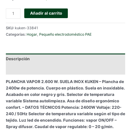
PLANCHA
Añadir al carrito
VAPOR
2.600
SKU:
kuken-33841
W.
Categorías:
Hogar
,
Pequeño electrodoméstico PAE
SUELA
INOX
KUKEN
cantidad
Descripción
Información adicional
PLANCHA VAPOR 2.600 W. SUELA INOX KUKEN – Plancha de
2400w de potencia. Cuerpo en plástico. Suela en inoxidable.
Acabado en color negro y gris. Selector de temperatura
variable Sistema autolimpieza. Asa de diseño ergonómico
confort. – DATOS TÉCNICOS Potencia: 2400W Voltaje: 220-
240 / 50Hz Selector de temperatura variable según el tipo de
tejido. Luz led de encendido. Funciones: vapor ON/OFF –
Spray difusor. Caudal de vapor regulable: 0 – 20 g/min.