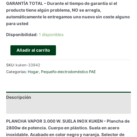
GARANTÍA TOTAL – Durante el tiempo de garantía si el
producto tiene algún problema, NO se arregla,
automáticamente le entregamos uno nuevo sin coste alguno
para usted
Disponibilidad:
1 disponibles
PLANCHA
Añadir al carrito
VAPOR
3.000
SKU:
kuken-33942
W.
Categorías:
Hogar
,
Pequeño electrodoméstico PAE
SUELA
INOX
KUKEN
cantidad
Descripción
Información adicional
PLANCHA VAPOR 3.000 W. SUELA INOX KUKEN – Plancha de
2800w de potencia. Cuerpo en plástico. Suela en acero
inoxidable. Acabado en color negro y naranja. Selector de