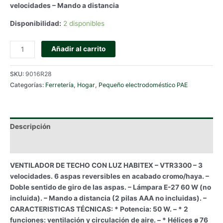
velocidades – Mando a distancia
Disponibilidad:
2 disponibles
VENTILADOR
Añadir al carrito
DE
TECHO
SKU:
9016R28
CON
Categorías:
Ferretería
,
Hogar
,
Pequeño electrodoméstico PAE
LUZ
HABITEX
-
VTR3300
Descripción
cantidad
Información adicional
VENTILADOR DE TECHO CON LUZ HABITEX – VTR3300 – 3
velocidades. 6 aspas reversibles en acabado cromo/haya. –
Doble sentido de giro de las aspas. – Lámpara E-27 60 W (no
incluida). – Mando a distancia (2 pilas AAA no incluidas). –
CARACTERISTICAS TÉCNICAS: * Potencia: 50 W. – * 2
funciones: ventilación y circulación de aire. – * Hélices ø 76