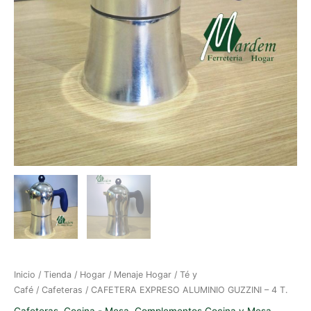
Inicio
/
Tienda
/
Hogar
/
Menaje Hogar
/
Té y
Café
/
Cafeteras
/ CAFETERA EXPRESO ALUMINIO GUZZINI – 4 T.
Cafeteras
,
Cocina - Mesa
,
Complementos Cocina y Mesa
,