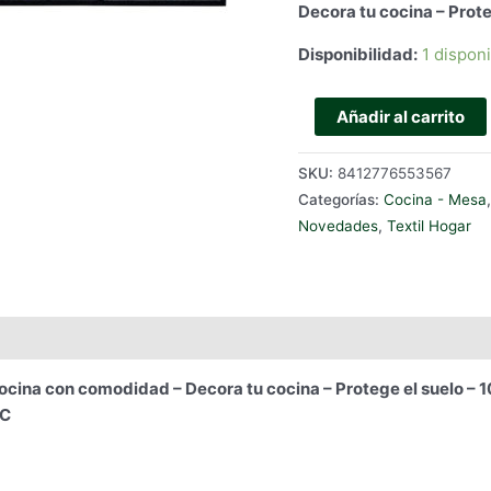
Decora tu cocina – Prot
Disponibilidad:
1 dispon
ALFOMBRA
Añadir al carrito
DE
COCINA
SKU:
8412776553567
-
Categorías:
Cocina - Mesa
APPLES
Novedades
,
Textil Hogar
cantidad
na con comodidad – Decora tu cocina – Protege el suelo – 10
ºC