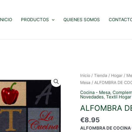
INICIO
PRODUCTOS
QUIENES SOMOS
CONTACT
Inicio
/
Tienda
/
Hogar
/
Me
Mesa
/ ALFOMBRA DE COC
Cocina - Mesa
,
Complem
Novedades
,
Textil Hogar
ALFOMBRA DE
€
8.95
ALFOMBRA DE COCINA – 