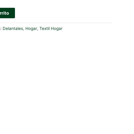
rrito
s:
Delantales
,
Hogar
,
Textil Hogar