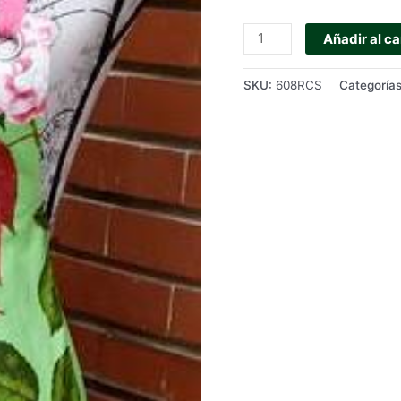
DELANTAL
Añadir al ca
IMPERMEABLE
ROSAS
SKU:
608RCS
Categoría
cantidad