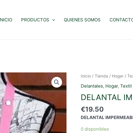
INICIO
PRODUCTOS
QUIENES SOMOS
CONTACT
Inicio
/
Tienda
/
Hogar
/
Te
Delantales
,
Hogar
,
Textil
DELANTAL I
€
19.50
DELANTAL IMPERMEAB
0 disponibles