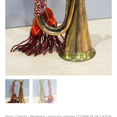
Inicio
/
Tienda
/
Ferretería
/
Artículos vintage
/ CORNETA DE LATÓN