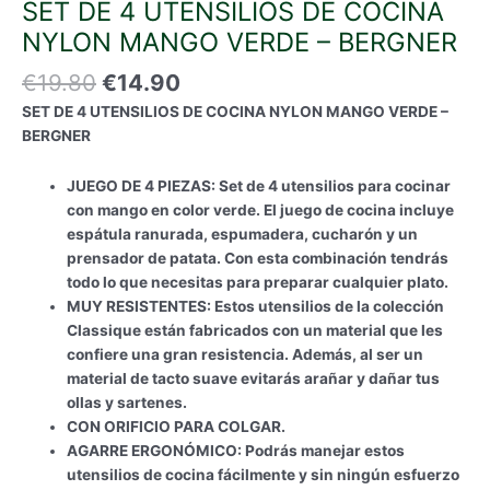
SET DE 4 UTENSILIOS DE COCINA
NYLON MANGO VERDE – BERGNER
El
El
€
19.80
€
14.90
precio
precio
SET DE 4 UTENSILIOS DE COCINA NYLON MANGO VERDE –
original
actual
BERGNER
era:
es:
€19.80.
€14.90.
JUEGO DE 4 PIEZAS: Set de 4 utensilios para cocinar
con mango en color verde. El juego de cocina incluye
espátula ranurada, espumadera, cucharón y un
prensador de patata. Con esta combinación tendrás
todo lo que necesitas para preparar cualquier plato.
MUY RESISTENTES: Estos utensilios de la colección
Classique están fabricados con un material que les
confiere una gran resistencia. Además, al ser un
material de tacto suave evitarás arañar y dañar tus
ollas y sartenes.
CON ORIFICIO PARA COLGAR.
AGARRE ERGONÓMICO: Podrás manejar estos
utensilios de cocina fácilmente y sin ningún esfuerzo