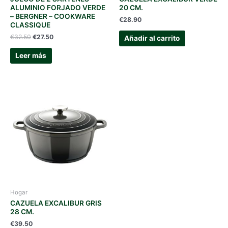
ALUMINIO FORJADO VERDE
20 CM.
– BERGNER – COOKWARE
€
28.90
CLASSIQUE
El
El
€
32.50
€
27.50
Añadir al carrito
precio
precio
original
actual
Leer más
era:
es:
€32.50.
€27.50.
Hogar
CAZUELA EXCALIBUR GRIS
28 CM.
€
39.50