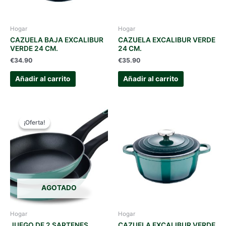
Hogar
Hogar
CAZUELA BAJA EXCALIBUR
CAZUELA EXCALIBUR VERDE
VERDE 24 CM.
24 CM.
€
34.90
€
35.90
Añadir al carrito
Añadir al carrito
¡Oferta!
¡Oferta!
AGOTADO
Hogar
Hogar
JUEGO DE 2 SARTENES
CAZUELA EXCALIBUR VERDE