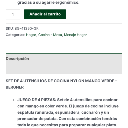
gracias a su agarre ergonómico.
SET
Añadir al carrito
DE
4
SKU:
BG-41390-GR
UTENSILIOS
Categorías:
Hogar
,
Cocina - Mesa
,
Menaje Hogar
DE
COCINA
NYLON
MANGO
Descripción
VERDE
-
Información adicional
BERGNER
SET DE 4 UTENSILIOS DE COCINA NYLON MANGO VERDE –
cantidad
BERGNER
JUEGO DE 4 PIEZAS: Set de 4 utensilios para cocinar
con mango en color verde. El juego de cocina incluye
espátula ranurada, espumadera, cucharón y un
prensador de patata. Con esta combinación tendrás
todo lo que necesitas para preparar cualquier plato.