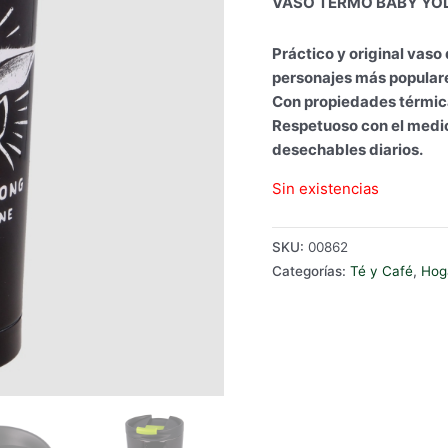
VASO TERMO BABY YOD
original
ac
era:
es:
Práctico y original vaso
€12.90.
€8
personajes más popular
Con propiedades térmicas
Respetuoso con el medio
desechables diarios.
Sin existencias
SKU:
00862
Categorías:
Té y Café
,
Hog