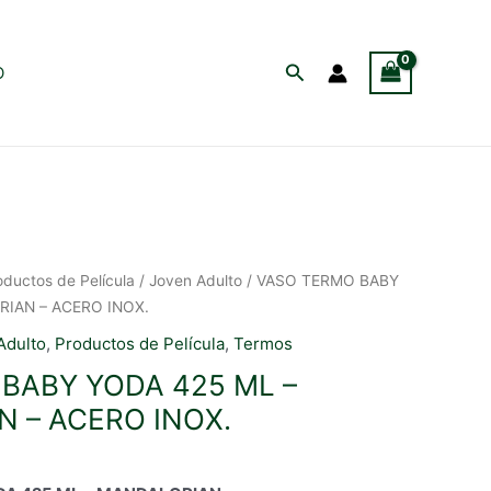
Buscar
O
oductos de Película
/
Joven Adulto
/ VASO TERMO BABY
IAN – ACERO INOX.
Adulto
,
Productos de Película
,
Termos
BABY YODA 425 ML –
 – ACERO INOX.
ecio