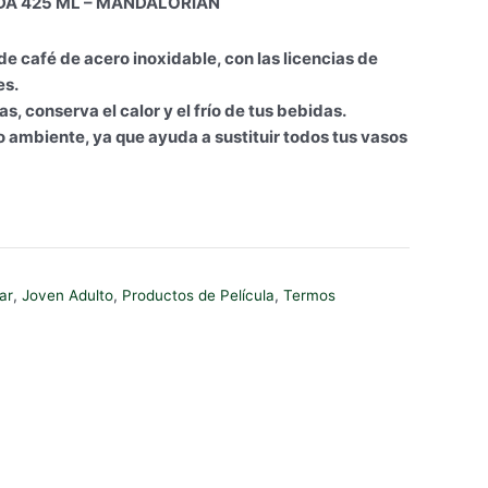
A 425 ML – MANDALORIAN
tual
 de café de acero inoxidable, con las licencias de
.80.
es.
, conserva el calor y el frío de tus bebidas.
 ambiente, ya que ayuda a sustituir todos tus vasos
ar
,
Joven Adulto
,
Productos de Película
,
Termos