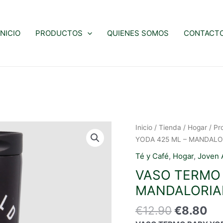
INICIO
PRODUCTOS
QUIENES SOMOS
CONTACT
Inicio
/
Tienda
/
Hogar
/
Pr
YODA 425 ML – MANDALOR
Té y Café
,
Hogar
,
Joven 
VASO TERMO 
MANDALORIAN
El
El
€
12.90
€
8.80
precio
pr